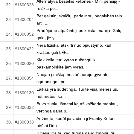
Alternatyva besaikis kelionės - Mini pensiją -
22.
#1300328
reiškia pe...
Bet galutinį skaičių, padalinta į begalybės taip
23.
#1300204
arti, ...
Pradėjome atpažinti juos keistai manija. Galų
24.
#1300052
gale, jie y...
Nėra fiziškai atskirti nuo pjaustymo, kad
25.
#1300422
kraštas gali b�...
Kiek keliai turi vyras nužengti iki
26.
#1300020
paskambinkite jam vyras...
Nuėjau į mišką, nes aš norėjo gyventi
27.
#1300354
sąmoningai, pri...
Laikas yra sudėtinga. Turite visą mėnesius,
28.
#1300130
net metus, ka...
Buvo sunku išmesti ką aš kažkada maniau,
29.
#1300332
vertinga gana p...
Ar žinote, kodėl jie vadina jį Franky Keturi
30.
#1300038
pirštai Dou...
Ir tiesa yra ta, kad turima daug žmonių (ir