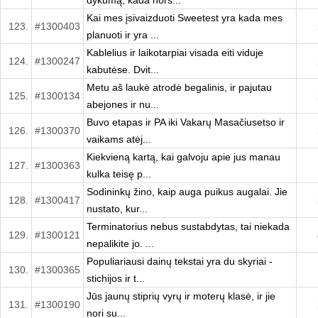
dykumą, kada nors...
Kai mes įsivaizduoti Sweetest yra kada mes
123.
#1300403
planuoti ir yra ...
Kablelius ir laikotarpiai visada eiti viduje
124.
#1300247
kabutėse. Dvit...
Metu aš laukė atrodė begalinis, ir pajutau
125.
#1300134
abejones ir nu...
Buvo etapas ir PA iki Vakarų Masačiusetso ir
126.
#1300370
vaikams atėj...
Kiekvieną kartą, kai galvoju apie jus manau
127.
#1300363
kulka teisę p...
Sodininkų žino, kaip auga puikus augalai. Jie
128.
#1300417
nustato, kur...
Terminatorius nebus sustabdytas, tai niekada
129.
#1300121
nepalikite jo. ...
Populiariausi dainų tekstai yra du skyriai -
130.
#1300365
stichijos ir t...
Jūs jaunų stiprių vyrų ir moterų klasė, ir jie
131.
#1300190
nori su...