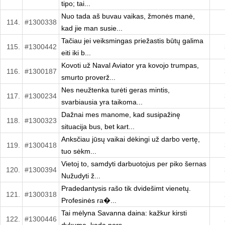
tipo; tai...
Nuo tada aš buvau vaikas, žmonės manė,
114.
#1300338
kad jie man susie...
Tačiau jei veiksmingas priežastis būtų galima
115.
#1300442
eiti iki b...
Kovoti už Naval Aviator yra kovojo trumpas,
116.
#1300187
smurto proverž...
Nes neužtenka turėti geras mintis,
117.
#1300234
svarbiausia yra taikoma...
Dažnai mes manome, kad susipažinę
118.
#1300323
situacija bus, bet kart...
Anksčiau jūsų vaikai dėkingi už darbo vertę,
119.
#1300418
tuo sėkm...
Vietoj to, samdyti darbuotojus per piko šernas
120.
#1300394
Nužudyti ž...
Pradedantysis rašo tik dvidešimt vienetų.
121.
#1300318
Profesinės ra�...
Tai mėlyna Savanna daina: kažkur kirsti
122.
#1300446