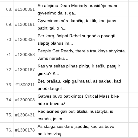
Su atėjimu Dean Moriarty prasidėjo mano
68.
#1300351
gyvenimo dalis, ga...
Gyvenimas nėra kančių; tai tik, kad jums
69.
#1300161
patirti tai, o n...
Per karą, šnipai Rebel sugebėjo pavogti
70.
#1300335
slaptą planus im...
People Get Ready, there's traukinys atvyksta.
71.
#1300358
Jums nereikia ...
Kas yra seifas pilnas pinigų ir šešių pasų ir
72.
#1300167
ginkla? K...
Bet, prašau, kaip galima tai, aš sakiau, kad
73.
#1300211
prieš daugel...
Gatvės buvo patikrintos Critical Mass bike
74.
#1300008
ride ir buvo už...
Radiacinės gali būti tiksliai nustatyta, iš
75.
#1300431
esmės, jei m...
Aš staiga susidarė įspūdis, kad aš buvo
76.
#1300178
paliktas visų ...