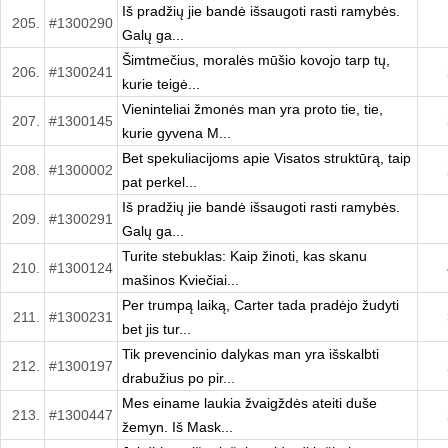
Iš pradžių jie bandė išsaugoti rasti ramybės.
205.
#1300290
Galų ga...
Šimtmečius, moralės mūšio kovojo tarp tų,
206.
#1300241
kurie teigė...
Vieninteliai žmonės man yra proto tie, tie,
207.
#1300145
kurie gyvena M...
Bet spekuliacijoms apie Visatos struktūrą, taip
208.
#1300002
pat perkel...
Iš pradžių jie bandė išsaugoti rasti ramybės.
209.
#1300291
Galų ga...
Turite stebuklas: Kaip žinoti, kas skanu
210.
#1300124
mašinos Kviečiai...
Per trumpą laiką, Carter tada pradėjo žudyti
211.
#1300231
bet jis tur...
Tik prevencinio dalykas man yra išskalbti
212.
#1300197
drabužius po pir...
Mes einame laukia žvaigždės ateiti duše
213.
#1300447
žemyn. Iš Mask...