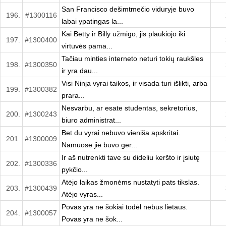
San Francisco dešimtmečio viduryje buvo
196.
#1300116
labai ypatingas la...
Kai Betty ir Billy užmigo, jis plaukiojo iki
197.
#1300400
virtuvės pama...
Tačiau minties interneto neturi tokių raukšles
198.
#1300350
ir yra dau...
Visi Ninja vyrai taikos, ir visada turi išlikti, arba
199.
#1300382
prara...
Nesvarbu, ar esate studentas, sekretorius,
200.
#1300243
biuro administrat...
Bet du vyrai nebuvo vieniša apskritai.
201.
#1300009
Namuose jie buvo ger...
Ir aš nutrenkti tave su dideliu keršto ir įsiutę
202.
#1300336
pykčio...
Atėjo laikas žmonėms nustatyti pats tikslas.
203.
#1300439
Atėjo vyras...
Povas yra ne šokiai todėl nebus lietaus.
204.
#1300057
Povas yra ne šok...