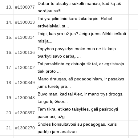
Dabar tu atsakyti sukelti maniau, kad ką aš
13.
#1300077
norėjau suži...
Tai yra pilietinio karo laikotarpis. Rebel
14.
#1300013
erdvėlaiviai, st...
Taigi, kas yra už jus? Jeigu jums išlėkti ieškoti
15.
#1300314
misija...
Tapybos pavyzdys moko mus ne tik kaip
16.
#1300136
tvarkyti savo darbą, ...
Tai pasaldinta egzistuoja tik tai, ar egzistuoja
17.
#1300402
tiek proto ...
Mano draugas, aš pedagoginiam, ir pasakys
18.
#1300349
jums turėtų pra...
Buvo man, kad tai Alex, ir mano trys droogs,
19.
#1300048
tai gerti, Geor...
Tam tikra, etiketo taisykles, gali pasirodyti
20.
#1300397
pasenusi, užg...
Sholes konsultavosi su pedagogas, kuris
21.
#1300270
padėjo jam analizuo...