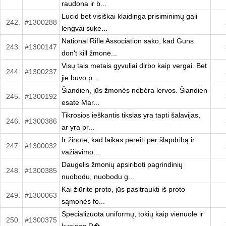
raudona ir b...
Lucid bet visiškai klaidinga prisiminimų gali
242.
#1300288
lengvai suke...
National Rifle Association sako, kad Guns
243.
#1300147
don't kill žmonė...
Visų tais metais gyvuliai dirbo kaip vergai. Bet
244.
#1300237
jie buvo p...
Šiandien, jūs žmonės nebėra lervos. Šiandien
245.
#1300192
esate Mar...
Tikrosios ieškantis tikslas yra tapti šalavijas,
246.
#1300386
ar yra pr...
Ir žinote, kad laikas pereiti per šlapdribą ir
247.
#1300032
važiavimo...
Daugelis žmonių apsiriboti pagrindinių
248.
#1300385
nuobodu, nuobodu g...
Kai žiūrite proto, jūs pasitraukti iš proto
249.
#1300063
sąmonės fo...
Specializuota uniformų, tokių kaip vienuolė ir
250.
#1300375