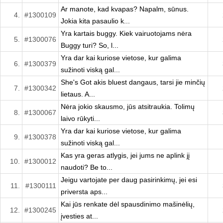
Ar manote, kad kvapas? Napalm, sūnus.
4.
#1300109
Jokia kita pasaulio k...
Yra kartais buggy. Kiek vairuotojams nėra
5.
#1300076
Buggy turi? So, l...
Yra dar kai kuriose vietose, kur galima
6.
#1300379
sužinoti viską gal...
She's Got akis bluest dangaus, tarsi jie minčių
7.
#1300342
lietaus. A...
Nėra jokio skausmo, jūs atsitraukia. Tolimų
8.
#1300067
laivo rūkyti...
Yra dar kai kuriose vietose, kur galima
9.
#1300378
sužinoti viską gal...
Kas yra geras atlygis, jei jums ne aplink jį
10.
#1300012
naudoti? Be to...
Jeigu vartojate per daug pasirinkimų, jei esi
11.
#1300111
priversta aps...
Kai jūs renkate dėl spausdinimo mašinėlių,
12.
#1300245
įvesties at...