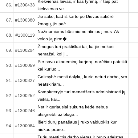
Kiekvienas laivas, ir kas tyrimą, ir taip pat
86.
#1300438
kiekvienas ve...
Jie sako, kad iš karto po Dievas sukūrė
87.
#1300380
žmogų, jis paė...
Nežinomiems būsimiems ritinius į mus. Aš
88.
#1300119
veido ją pirm�...
Žmogus turi praktiškai tai, ką jie mokosi
89.
#1300294
nemažai, kol j...
Per savo akademinę karjerą, norėčiau pateikti
90.
#1300059
kai kuriuo...
Galimybė mesti dalykų, kurie neturi darbo, yra
91.
#1300327
neatskiriam...
Kompiuteryje turi menedžeris administruoti jų
92.
#1300252
veiklą, kai...
Net ir geriausiai sukurta kėdė nebus
93.
#1300246
atsigriebti už bloga...
Išeiti durų panašaus į rūko vaiduoklis kur
94.
#1300064
niekas prane...
Turiu mesti tris darbo vietas ir buvo atleistas