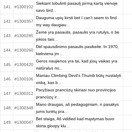
Siekiant tobulinti pasaulį pirmą kartą vienoje
141.
#1300102
savo šird...
Dauguma upių kirsti bet I can't seem to find
142.
#1300357
my way daugiau...
Žemė yra pasaulis, pasaulis yra rutulys, ir be
143.
#1300285
jokios tais...
Dėl spausdinimo pasaulis pasikeitė. In 1970,
144.
#1300260
kiekviena įm...
Geros naujienos yra tai, kad jūsų vaikas yra
145.
#1300420
natūralus no...
Maniau Climbing Devil's Thumb būtų nustatyti
146.
#1300106
viską, kas b...
Paryžiaus prancūzų skiriasi nuo provincijos
147.
#1300312
prancūzų ir...
Mano draugas, aš pedagoginiam, ir pasakys
148.
#1300348
jums turėtų pra...
Bet staiga, Aš viddied kad mąstymas buvo
149.
#1300047
skirta gloopy klu...