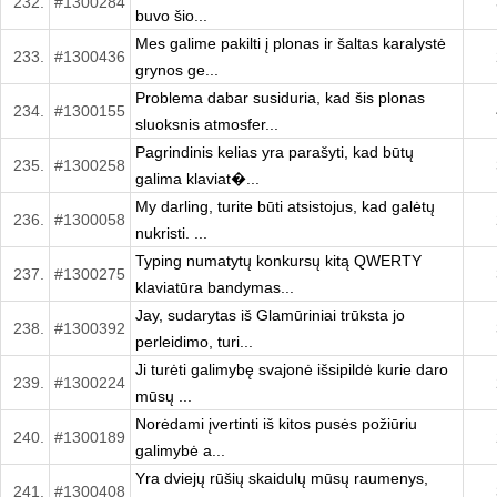
232.
#1300284
buvo šio...
Mes galime pakilti į plonas ir šaltas karalystė
233.
#1300436
grynos ge...
Problema dabar susiduria, kad šis plonas
234.
#1300155
sluoksnis atmosfer...
Pagrindinis kelias yra parašyti, kad būtų
235.
#1300258
galima klaviat�...
My darling, turite būti atsistojus, kad galėtų
236.
#1300058
nukristi. ...
Typing numatytų konkursų kitą QWERTY
237.
#1300275
klaviatūra bandymas...
Jay, sudarytas iš Glamūriniai trūksta jo
238.
#1300392
perleidimo, turi...
Ji turėti galimybę svajonė išsipildė kurie daro
239.
#1300224
mūsų ...
Norėdami įvertinti iš kitos pusės požiūriu
240.
#1300189
galimybė a...
Yra dviejų rūšių skaidulų mūsų raumenys,
241.
#1300408