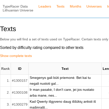
TypeRacer Data
Leaders
Texts
Months
Universes
I
Lithuanian Universe
Texts
Below you will find a set of texts used on TypeRacer. Certain texts only 
Sorted by difficulty rating compared to other texts
Show complete texts
Rank
ID
Text
Len
Smegenys gali būti priemonė. Bet kai tu
1.
#1300157
negali nustoti gal...
Ir man pasakė, I don't care, jei jos nustato
2.
#1300108
arba mane, nes...
Kad Qwerty išgyveno daug iššūkių anksti iš
3.
#1300279
mašinrašt...