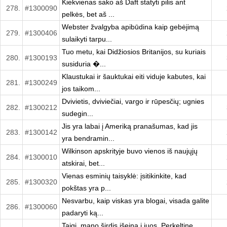
Kiekvienas sako aš Daft statyti pilis ant
278.
#1300090
pelkės, bet aš ...
Webster žvalgyba apibūdina kaip gebėjimą
279.
#1300406
sulaikyti tarpu...
Tuo metu, kai Didžiosios Britanijos, su kuriais
280.
#1300193
susiduria �...
Klaustukai ir šauktukai eiti viduje kabutes, kai
281.
#1300249
jos taikom...
Dvivietis, dviviečiai, vargo ir rūpesčių; ugnies
282.
#1300212
sudegin...
Jis yra labai į Ameriką pranašumas, kad jis
283.
#1300142
yra bendramin...
Wilkinson apskrityje buvo vienos iš naujųjų
284.
#1300010
atskirai, bet...
Vienas esminių taisyklė: įsitikinkite, kad
285.
#1300320
pokštas yra p...
Nesvarbu, kaip viskas yra blogai, visada galite
286.
#1300060
padaryti ką...
Taigi, mano širdis išeina į juos. Perkeltine