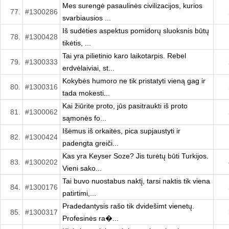
Mes surengė pasaulinės civilizacijos, kurios
77.
#1300286
svarbiausios ...
Iš sudėties aspektus pomidorų sluoksnis būtų
78.
#1300428
tikėtis, ...
Tai yra pilietinio karo laikotarpis. Rebel
79.
#1300333
erdvėlaiviai, st...
Kokybės humoro ne tik pristatyti vieną gag ir
80.
#1300316
tada mokesti...
Kai žiūrite proto, jūs pasitraukti iš proto
81.
#1300062
sąmonės fo...
Išėmus iš orkaitės, pica supjaustyti ir
82.
#1300424
padengta greiči...
Kas yra Keyser Soze? Jis turėtų būti Turkijos.
83.
#1300202
Vieni sako...
Tai buvo nuostabus naktį, tarsi naktis tik viena
84.
#1300176
patirtimi,...
Pradedantysis rašo tik dvidešimt vienetų.
85.
#1300317
Profesinės ra�...