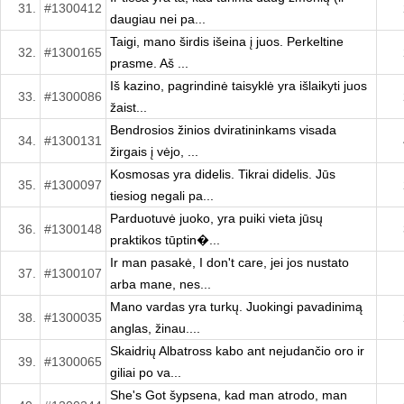
31.
#1300412
daugiau nei pa...
Taigi, mano širdis išeina į juos. Perkeltine
32.
#1300165
prasme. Aš ...
Iš kazino, pagrindinė taisyklė yra išlaikyti juos
33.
#1300086
žaist...
Bendrosios žinios dviratininkams visada
34.
#1300131
žirgais į vėjo, ...
Kosmosas yra didelis. Tikrai didelis. Jūs
35.
#1300097
tiesiog negali pa...
Parduotuvė juoko, yra puiki vieta jūsų
36.
#1300148
praktikos tūptin�...
Ir man pasakė, I don't care, jei jos nustato
37.
#1300107
arba mane, nes...
Mano vardas yra turkų. Juokingi pavadinimą
38.
#1300035
anglas, žinau....
Skaidrių Albatross kabo ant nejudančio oro ir
39.
#1300065
giliai po va...
She's Got šypsena, kad man atrodo, man