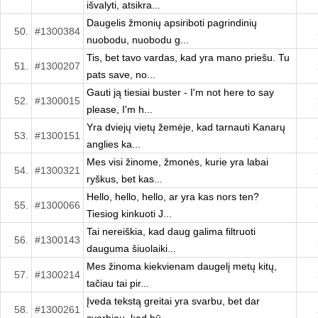
išvalyti, atsikra...
Daugelis žmonių apsiriboti pagrindinių
50.
#1300384
nuobodu, nuobodu g...
Tis, bet tavo vardas, kad yra mano priešu. Tu
51.
#1300207
pats save, no...
Gauti ją tiesiai buster - I'm not here to say
52.
#1300015
please, I'm h...
Yra dviejų vietų žemėje, kad tarnauti Kanarų
53.
#1300151
anglies ka...
Mes visi žinome, žmonės, kurie yra labai
54.
#1300321
ryškus, bet kas...
Hello, hello, hello, ar yra kas nors ten?
55.
#1300066
Tiesiog kinkuoti J...
Tai nereiškia, kad daug galima filtruoti
56.
#1300143
dauguma šiuolaiki...
Mes žinoma kiekvienam daugelį metų kitų,
57.
#1300214
tačiau tai pir...
Įveda tekstą greitai yra svarbu, bet dar
58.
#1300261