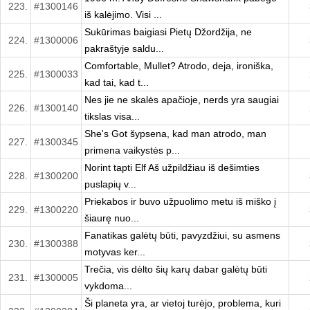
223.
#1300146
iš kalėjimo. Visi ...
Sukūrimas baigiasi Pietų Džordžija, ne
224.
#1300006
pakraštyje saldu...
Comfortable, Mullet? Atrodo, deja, ironiška,
225.
#1300033
kad tai, kad t...
Nes jie ne skalės apačioje, nerds yra saugiai
226.
#1300140
tikslas visa...
She's Got šypsena, kad man atrodo, man
227.
#1300345
primena vaikystės p...
Norint tapti Elf Aš užpildžiau iš dešimties
228.
#1300200
puslapių v...
Priekabos ir buvo užpuolimo metu iš miško į
229.
#1300220
šiaurę nuo...
Fanatikas galėtų būti, pavyzdžiui, su asmens
230.
#1300388
motyvas ker...
Trečia, vis dėlto šių karų dabar galėtų būti
231.
#1300005
vykdoma...
Ši planeta yra, ar vietoj turėjo, problema, kuri