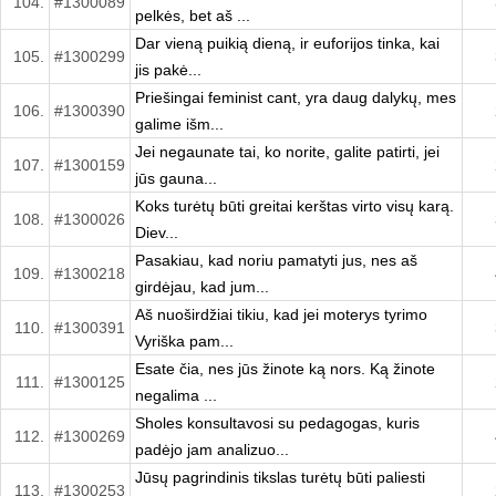
104.
#1300089
pelkės, bet aš ...
Dar vieną puikią dieną, ir euforijos tinka, kai
105.
#1300299
jis pakė...
Priešingai feminist cant, yra daug dalykų, mes
106.
#1300390
galime išm...
Jei negaunate tai, ko norite, galite patirti, jei
107.
#1300159
jūs gauna...
Koks turėtų būti greitai kerštas virto visų karą.
108.
#1300026
Diev...
Pasakiau, kad noriu pamatyti jus, nes aš
109.
#1300218
girdėjau, kad jum...
Aš nuoširdžiai tikiu, kad jei moterys tyrimo
110.
#1300391
Vyriška pam...
Esate čia, nes jūs žinote ką nors. Ką žinote
111.
#1300125
negalima ...
Sholes konsultavosi su pedagogas, kuris
112.
#1300269
padėjo jam analizuo...
Jūsų pagrindinis tikslas turėtų būti paliesti
113.
#1300253