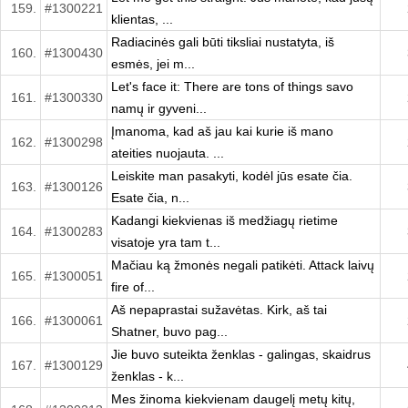
159.
#1300221
klientas, ...
Radiacinės gali būti tiksliai nustatyta, iš
160.
#1300430
esmės, jei m...
Let's face it: There are tons of things savo
161.
#1300330
namų ir gyveni...
Įmanoma, kad aš jau kai kurie iš mano
162.
#1300298
ateities nuojauta. ...
Leiskite man pasakyti, kodėl jūs esate čia.
163.
#1300126
Esate čia, n...
Kadangi kiekvienas iš medžiagų rietime
164.
#1300283
visatoje yra tam t...
Mačiau ką žmonės negali patikėti. Attack laivų
165.
#1300051
fire of...
Aš nepaprastai sužavėtas. Kirk, aš tai
166.
#1300061
Shatner, buvo pag...
Jie buvo suteikta ženklas - galingas, skaidrus
167.
#1300129
ženklas - k...
Mes žinoma kiekvienam daugelį metų kitų,