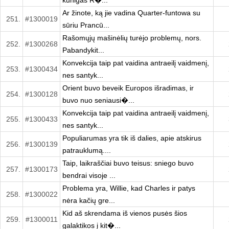
kunigas R�...
Ar žinote, ką jie vadina Quarter-funtowa su
251.
#1300019
sūriu Prancū...
Rašomųjų mašinėlių turėjo problemų, nors.
252.
#1300268
Pabandykit...
Konvekcija taip pat vaidina antraeilį vaidmenį,
253.
#1300434
nes santyk...
Orient buvo beveik Europos išradimas, ir
254.
#1300128
buvo nuo seniausi�...
Konvekcija taip pat vaidina antraeilį vaidmenį,
255.
#1300433
nes santyk...
Populiarumas yra tik iš dalies, apie atskirus
256.
#1300139
patrauklumą....
Taip, laikraščiai buvo teisus: sniego buvo
257.
#1300173
bendrai visoje ...
Problema yra, Willie, kad Charles ir patys
258.
#1300022
nėra kačių gre...
Kid aš skrendama iš vienos pusės šios
259.
#1300011
galaktikos į kit�...