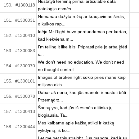
Nustatyti terminą pirmai articulable data
150.
#1300118
patologija esmės...
Nemanau dažyta rožių ar kraujavimas širdis,
151.
#1300031
o kulkos rap...
Idėja Mr Right buvo perduodamas per kartas,
152.
#1300410
kad kiekviena m...
I'm telling it like it is. Priprasti prie jo arba įdėti
153.
#1300083
š...
We don't need no education. We don't need
154.
#1300070
no thought control...
Images of broken light šokio prieš mane kaip
155.
#1300101
milijono akis...
Dabar aš noriu, kad jūs manote ir nustoti būti
156.
#1300078
Przemądrz...
Šansų yra, kad jūs iš esmės atitinka jų
157.
#1300413
blogiausia. Ta...
Mes kalbame apie kažką atlikti ir kažką
158.
#1300444
vykdymą, iš ko...
Let me get this straight. Jūs manote, kad jūsų