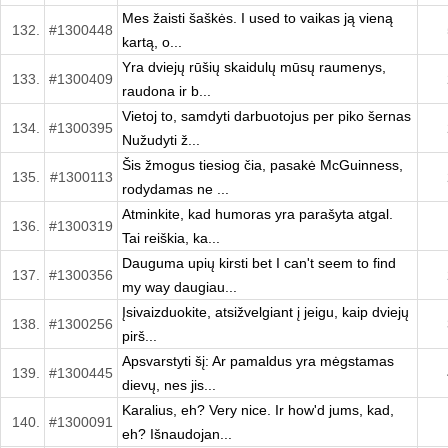
Mes žaisti šaškės. I used to vaikas ją vieną
132.
#1300448
kartą, o...
Yra dviejų rūšių skaidulų mūsų raumenys,
133.
#1300409
raudona ir b...
Vietoj to, samdyti darbuotojus per piko šernas
134.
#1300395
Nužudyti ž...
Šis žmogus tiesiog čia, pasakė McGuinness,
135.
#1300113
rodydamas ne ...
Atminkite, kad humoras yra parašyta atgal.
136.
#1300319
Tai reiškia, ka...
Dauguma upių kirsti bet I can't seem to find
137.
#1300356
my way daugiau...
Įsivaizduokite, atsižvelgiant į jeigu, kaip dviejų
138.
#1300256
pirš...
Apsvarstyti šį: Ar pamaldus yra mėgstamas
139.
#1300445
dievų, nes jis...
Karalius, eh? Very nice. Ir how'd jums, kad,
140.
#1300091
eh? Išnaudojan...