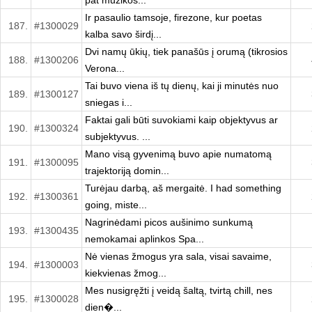
pat muzikos...
Ir pasaulio tamsoje, firezone, kur poetas
187.
#1300029
kalba savo širdį...
Dvi namų ūkių, tiek panašūs į orumą (tikrosios
188.
#1300206
Verona...
Tai buvo viena iš tų dienų, kai ji minutės nuo
189.
#1300127
sniegas i...
Faktai gali būti suvokiami kaip objektyvus ar
190.
#1300324
subjektyvus. ...
Mano visą gyvenimą buvo apie numatomą
191.
#1300095
trajektoriją domin...
Turėjau darbą, aš mergaitė. I had something
192.
#1300361
going, miste...
Nagrinėdami picos aušinimo sunkumą
193.
#1300435
nemokamai aplinkos Spa...
Nė vienas žmogus yra sala, visai savaime,
194.
#1300003
kiekvienas žmog...
Mes nusigręžti į veidą šaltą, tvirtą chill, nes
195.
#1300028
dien�...