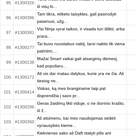
95.
#1300326
iš visų ki...
Tam tikra, etiketo taisykles, gali pasirodyti
96.
#1300396
pasenusi, užg...
Visi Ninja vyrai taikos, ir visada turi išlikti, arba
97.
#1300381
prara...
Tai buvo nuostabus naktį, tarsi naktis tik viena
98.
#1300177
patirtimi,...
Mažai Smart vaikai gali atsarginių dėmesį,
99.
#1300138
kad populiaru...
Aš vis dar matau dalykus, kurie yra ne čia. Aš
100.
#1300172
tiesiog ne...
Viskas, ką mes branginame taip pat
101.
#1300414
išsprendžia į savo pr...
Geras žaidimų likti viduje, o ne išorinio krašto,
102.
#1300296
iš ž...
Aš atsimenu, kai mes naudojamas sėdėti
103.
#1300360
vyriausybės kieme...
Kiekvienas sako aš Daft statyti pilis ant