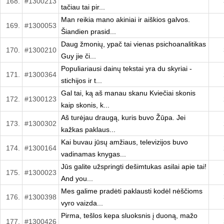
168.
#1300213
tačiau tai pir...
Man reikia mano akiniai ir aiškios galvos.
169.
#1300053
Šiandien prasid...
Daug žmonių, ypač tai vienas psichoanalitikas
170.
#1300210
Guy jie či...
Populiariausi dainų tekstai yra du skyriai -
171.
#1300364
stichijos ir t...
Gal tai, ką aš manau skanu Kviečiai skonis
172.
#1300123
kaip skonis, k...
Aš turėjau draugą, kuris buvo Žūpa. Jei
173.
#1300302
kažkas paklaus...
Kai buvau jūsų amžiaus, televizijos buvo
174.
#1300164
vadinamas knygas...
Jūs galite užspringti dešimtukas asilai apie tai!
175.
#1300023
And you...
Mes galime pradėti paklausti kodėl nėščioms
176.
#1300398
vyro vaizda...
Pirma, tešlos kepa sluoksnis į duoną, mažo
177.
#1300426