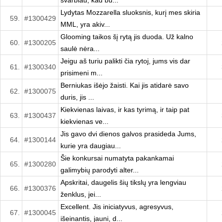
svarbiau, kad bū...
Lydytas Mozzarella sluoksnis, kurį mes skiria
59.
#1300429
MML, yra akiv...
Glooming taikos šį rytą jis duoda. Už kalno
60.
#1300205
saulė nėra...
Jeigu aš turiu palikti čia rytoj, jums vis dar
61.
#1300340
prisimeni m...
Berniukas išėjo žaisti. Kai jis atidarė savo
62.
#1300075
duris, jis ...
Kiekvienas laivas, ir kas tyrimą, ir taip pat
63.
#1300437
kiekvienas ve...
Jis gavo dvi dienos galvos prasideda Jums,
64.
#1300144
kurie yra daugiau...
Šie konkursai numatyta pakankamai
65.
#1300280
galimybių parodyti alter...
Apskritai, daugelis šių tikslų yra lengviau
66.
#1300376
ženklus, jei...
Excellent. Jis iniciatyvus, agresyvus,
67.
#1300045
išeinantis, jauni, d...