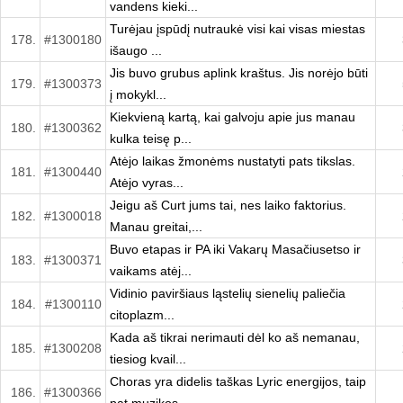
vandens kieki...
Turėjau įspūdį nutraukė visi kai visas miestas
178.
#1300180
išaugo ...
Jis buvo grubus aplink kraštus. Jis norėjo būti
179.
#1300373
į mokykl...
Kiekvieną kartą, kai galvoju apie jus manau
180.
#1300362
kulka teisę p...
Atėjo laikas žmonėms nustatyti pats tikslas.
181.
#1300440
Atėjo vyras...
Jeigu aš Curt jums tai, nes laiko faktorius.
182.
#1300018
Manau greitai,...
Buvo etapas ir PA iki Vakarų Masačiusetso ir
183.
#1300371
vaikams atėj...
Vidinio paviršiaus ląstelių sienelių paliečia
184.
#1300110
citoplazm...
Kada aš tikrai nerimauti dėl ko aš nemanau,
185.
#1300208
tiesiog kvail...
Choras yra didelis taškas Lyric energijos, taip
186.
#1300366