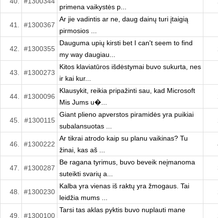
40.
#1300344
primena vaikystės p...
Ar jie vadintis ar ne, daug dainų turi įtaigią
41.
#1300367
pirmosios ...
Dauguma upių kirsti bet I can't seem to find
42.
#1300355
my way daugiau...
Kitos klaviatūros išdėstymai buvo sukurta, nes
43.
#1300273
ir kai kur...
Klausykit, reikia pripažinti sau, kad Microsoft
44.
#1300096
Mis Jums u�...
Giant plieno apverstos piramidės yra puikiai
45.
#1300115
subalansuotas ...
Ar tikrai atrodo kaip su planu vaikinas? Tu
46.
#1300222
žinai, kas aš ...
Be ragana tyrimus, buvo beveik neįmanoma
47.
#1300287
suteikti svarių a...
Kalba yra vienas iš raktų yra žmogaus. Tai
48.
#1300230
leidžia mums ...
Tarsi tas aklas pyktis buvo nuplauti mane
49.
#1300100