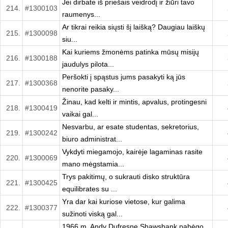
Jei dirbate iš priešais veidrodį ir žiūri tavo
214.
#1300103
raumenys...
Ar tikrai reikia siųsti šį laišką? Daugiau laiškų
215.
#1300098
siu...
Kai kuriems žmonėms patinka mūsų misijų
216.
#1300188
jaudulys pilota...
Peršokti į spąstus jums pasakyti ką jūs
217.
#1300368
nenorite pasaky...
Žinau, kad kelti ir mintis, apvalus, protingesni
218.
#1300419
vaikai gal...
Nesvarbu, ar esate studentas, sekretorius,
219.
#1300242
biuro administrat...
Vykdyti miegamojo, kairėje lagaminas rasite
220.
#1300069
mano mėgstamia...
Trys pakitimų, o sukrauti disko struktūra
221.
#1300425
equilibrates su ...
Yra dar kai kuriose vietose, kur galima
222.
#1300377
sužinoti viską gal...
1966 m. Andy Dufresne Shawshank pabėgo