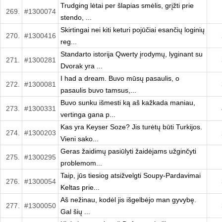
Trudging lėtai per šlapias smėlis, grįžti prie
269.
#1300074
stendo, ...
Skirtingai nei kiti keturi pojūčiai esančių loginių
270.
#1300416
reg...
Standarto istorija Qwerty įrodymų, lyginant su
271.
#1300281
Dvorak yra ...
I had a dream. Buvo mūsų pasaulis, o
272.
#1300081
pasaulis buvo tamsus,...
Buvo sunku išmesti ką aš kažkada maniau,
273.
#1300331
vertinga gana p...
Kas yra Keyser Soze? Jis turėtų būti Turkijos.
274.
#1300203
Vieni sako...
Geras žaidimų pasiūlyti žaidėjams užginčyti
275.
#1300295
problemom...
Taip, jūs tiesiog atsižvelgti Soupy-Pardavimai
276.
#1300054
Keltas prie...
Aš nežinau, kodėl jis išgelbėjo man gyvybę.
277.
#1300050
Gal šių ...