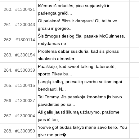
Išėmus iš orkaitės, pica supjaustyti ir
260.
#1300421
padengta greiči...
Oi palaima! Bliss ir dangaus! Oi, tai buvo
261.
#1300043
grožiu ir gorgeo...
Šis žmogus tiesiog čia, pasakė McGuinness,
262.
#1300114
rodydamas ne ...
Problema dabar susiduria, kad šis plonas
263.
#1300154
sluoksnis atmosfer...
Paaiškėjo, kad sweet-talking, tatuiruotė,
264.
#1300039
sporto Pikey bu...
Į anglų kalbą, priesaiką svarbu veiksmingai
265.
#1300415
bendrauti. N...
Tai Tommy. Jis pasakoja žmonėms jis buvo
266.
#1300037
pavadintas po ša...
Aš galiu jausti šilumą uždarymo, prašome
267.
#1300004
juos iš ten, ...
You've got būdas laikyti mane savo kelio. You
268.
#1300359
give me prie�...