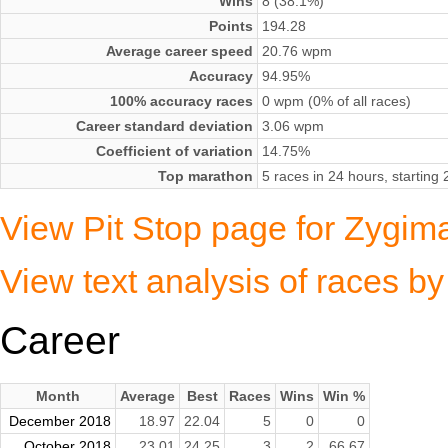
Wins
8 (38.1%)
Points
194.28
Average career speed
20.76 wpm
Accuracy
94.95%
100% accuracy races
0 wpm (0% of all races)
Career standard deviation
3.06 wpm
Coefficient of variation
14.75%
Top marathon
5 races in 24 hours, startin
View Pit Stop page for Zygim
View text analysis of races b
Career
Month
Average
Best
Races
Wins
Win %
December 2018
18.97
22.04
5
0
0
October 2018
23.01
24.25
3
2
66.67