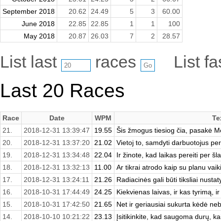
September 2018
20.62
24.49
5
3
60.00
June 2018
22.85
22.85
1
1
100
May 2018
20.87
26.03
7
2
28.57
List last
races
List f
Last 20 Races
Race
Date
WPM
Te
21.
2018-12-31 13:39:47
19.55
Šis žmogus tiesiog čia, pasakė 
20.
2018-12-31 13:37:20
21.02
Vietoj to, samdyti darbuotojus per
19.
2018-12-31 13:34:48
22.04
Ir žinote, kad laikas pereiti per šl
18.
2018-12-31 13:32:13
11.00
Ar tikrai atrodo kaip su planu vaik
17.
2018-12-31 13:24:11
21.26
Radiacinės gali būti tiksliai nustat
16.
2018-10-31 17:44:49
24.25
Kiekvienas laivas, ir kas tyrimą, ir
15.
2018-10-31 17:42:50
21.65
Net ir geriausiai sukurta kėdė nebu
14.
2018-10-10 10:21:22
23.13
Įsitikinkite, kad saugoma durų, ka