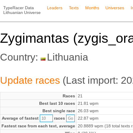
TypeRacer Data
Leaders
Texts
Months
Universes
I
Lithuanian Universe
Zygimantas (zygis_or
Country:
Lithuania
Update races
(Last import: 2
Races
21
Best last 10 races
21.81 wpm
Best single race
26.03 wpm
Average of fastest
races
22.87 wpm
Fastest race from each text, average
20.8889 wpm (18 total texts 