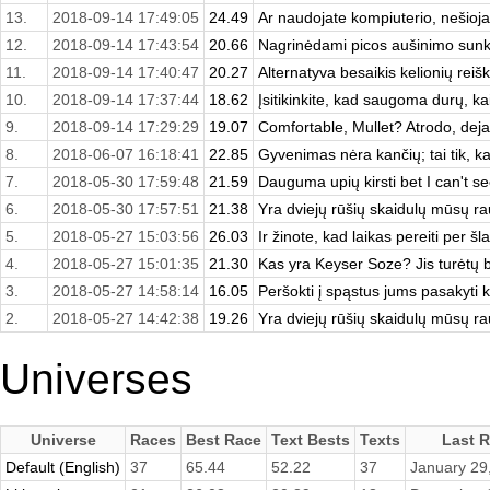
13.
2018-09-14 17:49:05
24.49
Ar naudojate kompiuterio, nešioj
12.
2018-09-14 17:43:54
20.66
Nagrinėdami picos aušinimo sun
11.
2018-09-14 17:40:47
20.27
Alternatyva besaikis kelionių reiški
10.
2018-09-14 17:37:44
18.62
Įsitikinkite, kad saugoma durų, ka
9.
2018-09-14 17:29:29
19.07
Comfortable, Mullet? Atrodo, deja, 
8.
2018-06-07 16:18:41
22.85
Gyvenimas nėra kančių; tai tik, kad 
7.
2018-05-30 17:59:48
21.59
Dauguma upių kirsti bet I can't s
6.
2018-05-30 17:57:51
21.38
Yra dviejų rūšių skaidulų mūsų ra
5.
2018-05-27 15:03:56
26.03
Ir žinote, kad laikas pereiti per šl
4.
2018-05-27 15:01:35
21.30
Kas yra Keyser Soze? Jis turėtų bū
3.
2018-05-27 14:58:14
16.05
Peršokti į spąstus jums pasakyti k
2.
2018-05-27 14:42:38
19.26
Yra dviejų rūšių skaidulų mūsų ra
Universes
Universe
Races
Best Race
Text Bests
Texts
Last 
Default (English)
37
65.44
52.22
37
January 29