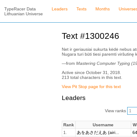
TypeRacer Data
Leaders
Texts
Months
Universe
Lithuanian Universe
Text #1300246
Net ir geriausiai sukurta kėdė nebus ats
Nugara turi būti tiesi paremti viršutinę 
—from
Mastering Computer Typing (1
Active since October 31, 2018.
213 total characters in this text.
View Pit Stop page for this text
Leaders
View ranks
Rank
Username
W
1.
あをあさだえあ (airi...
64