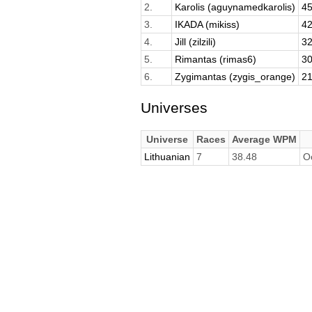
2.
Karolis (aguynamedkarolis)
45
3.
IKADA (mikiss)
42
4.
Jill (zilzili)
32
5.
Rimantas (rimas6)
30
6.
Zygimantas (zygis_orange)
21
Universes
Universe
Races
Average WPM
Lithuanian
7
38.48
O