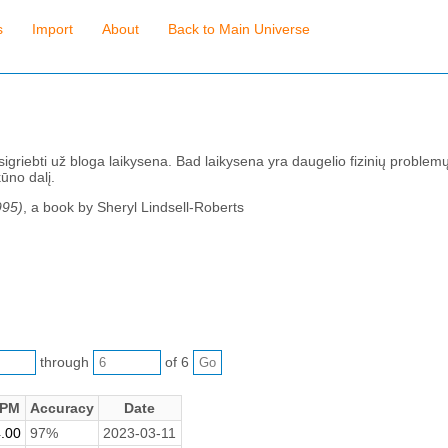
s
Import
About
Back to Main Universe
igriebti už bloga laikysena. Bad laikysena yra daugelio fizinių problemų 
kūno dalį.
995)
, a book by Sheryl Lindsell-Roberts
through
of 6
PM
Accuracy
Date
.00
97%
2023-03-11