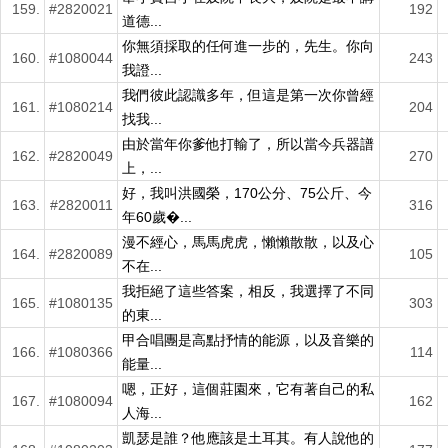
159.
#2820021
192
道德...
你無須採取的任何進一步的，先生。你向
160.
#1080044
243
我證...
我們彼此認識多年，但這是第一次你曾經
161.
#1080214
204
找我...
由於當年你爹他打輸了，所以當今兵器譜
162.
#2820049
270
上，...
好，我叫洪國榮，170公分、75公斤、今
163.
#2820011
316
年60歲�...
漫不經心，馬馬虎虎，懶懶散散，以及心
164.
#2820089
105
不在...
我拒絕了這些答案，相反，我選擇了不同
165.
#1080135
303
的東...
甲合唱團是高點抒情的能源，以及音樂的
166.
#1080366
114
能量...
嗯，正好，這個莊園來，它有著自己的私
167.
#1080094
162
人海...
凱瑟是誰？他應該是土耳其。有人說他的