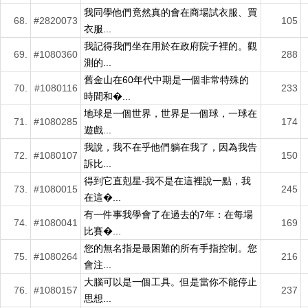
我同學他們竟然真的會在商場試衣服、買
68.
#2820073
105
衣服...
我記得我們坐在用於在政府院子裡的。觀
69.
#1080360
288
測的...
舊金山在60年代中期是一個非常特殊的
70.
#1080116
233
時間和�...
地球是一個世界，世界是一個球，一球在
71.
#1080285
174
遊戲...
我說，我不在乎他們躺在我了，因為我告
72.
#1080107
150
訴比...
得到它直剋星-我不是在這裡說一點，我
73.
#1080015
245
在這�...
有一件事我學會了在過去的7年：在每場
74.
#1080041
169
比賽�...
您的無名指是最困難的所有手指控制。您
75.
#1080264
216
會注...
大腦可以是一個工具。但是當你不能停止
76.
#1080157
237
思想...