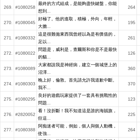
最終的方式組成，是能夠盡快鍵盤，你能
269.
#1080258
264
想到...
好極了。他的進取，積極，外向，年輕，
270.
#1080045
195
大膽...
這是很難拋東西我曾經以為是有價值的，
271.
#1080332
261
足以...
問題是，威利是，查爾斯和你是不是最快
272.
#1080022
126
的貓...
大家都說我是神經病，建立一個城堡上的
273.
#1080089
360
沼澤...
晚上好，倫敦。首先請允許我道歉中斷。
274.
#1080303
370
我不...
良好的遊戲玩家提供了一套具有挑戰性的
275.
#1080295
123
問題...
看！沒折斷！我不知道這是誰的海賊旗，
276.
#2820052
225
但這...
阿痴迷者可能，例如，個人與個人動機，
277.
#1080388
264
使強...