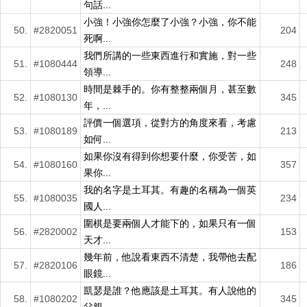
句話...
小強！小強你怎麼了小強？小強，你不能
50.
#2820051
204
死啊...
我們所講的一些東西進行和實施，對一些
51.
#1080444
248
領導...
時間是棘手的。你有整整兩個月，甚至數
52.
#1080130
345
年，...
評價一個選項，從對方的角度來看，考慮
53.
#1080189
213
如何...
如果你沒有得到你想要什麼，你受苦，如
54.
#1080160
357
果你...
我的名字是土耳其。有趣的名稱為一個英
55.
#1080035
234
國人...
圍棋是要兩個人才能下的，如果只有一個
56.
#2820002
153
天才...
幾年前，他說看東西不清楚，我帶他去配
57.
#2820106
186
眼鏡...
凱瑟是誰？他應該是土耳其。有人說他的
58.
#1080202
345