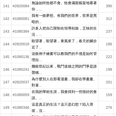
無論如何他都不會。他會滿面狐疑地看著
141.
#2820084
390
你，...
我有一個夢想。有我們的世界，世界是黑
142.
#1080081
312
暗的...
許多人把自己限制在領導枯燥，乏味的生
143.
#1080384
237
活，...
盼望著，盼望著，東風來了，春天的腳步
144.
#2820018
186
近了...
這個例子繪畫可以教我們的不僅是如何管
145.
#1080136
222
理自...
幾個世紀以來，戰鬥道德之間的鬥爭是誰
146.
#1080241
198
聲稱...
為什麼別人在那看漫畫，我卻在學畫畫、
147.
#2820037
201
對著...
在我的學術生涯，我會得到一些很好的會
148.
#1080059
159
談。...
這是真正的生活？這只是幻想？陷入滑
149.
#1080346
276
坡，沒...