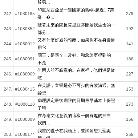
於男...
印度尼西亞是一個國家的島嶼-超過1.7萬
242.
#1080185
279
份，�...
隨著未來的院長莫里亞蒂開始我生命的一
243.
#1080352
192
部分...
又有什麼好處的報酬，如果你不在身邊使
244.
#1080012
141
用它...
國王，是嗎？非常好。和您怎麼得到的，
245.
#1080091
186
不是...
但兩人並不寂寞的。在家裡，他們滿足於
246.
#1080009
227
吃，...
在英語，宣誓是必不可少的有效溝通。無
247.
#1080415
153
論您...
病理設定最後期限的日期最早基本上保證
248.
#1080118
273
了時...
在考慮文化意義的這樣一個有趣的插曲，
249.
#1080399
156
我們...
我畫的毯子在我頭上，並試圖想到聖誕
250.
#1080174
255