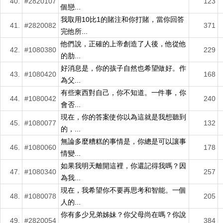
40.
#2820107
123
個戀...
我取用10比1的賭注和你打賭，當你回答
41.
#2820082
371
完他所...
他們說，正確的上帝創造了人後，他從他
42.
#1080380
229
的肋...
好消息是，你的孩子自然也希望做好。作
43.
#1080420
168
為父...
有些東西對自己，你不知道。一件事，你
44.
#1080042
240
會否...
現在，你的答案使你以為這就是我想聽到
45.
#1080077
132
的，...
無論多麼糟糕的事情是，你總是可以讓事
46.
#1080060
178
情變...
如果我明天離開這裡，你還記得我嗎？因
47.
#1080340
257
為我...
現在，我希望你不要再思考和智能。一個
48.
#1080078
205
人的...
你有多少兄弟姊妹？你父母尚在嗎？你說
49.
#2820054
384