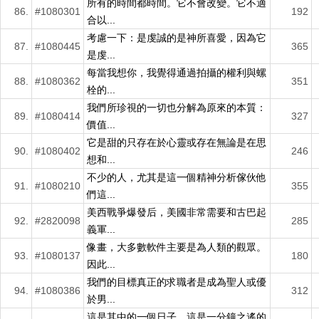
所有的時間都時間。它不會改變。它不適
86.
#1080301
192
合以...
考慮一下：是虔誠的是神所喜愛，因為它
87.
#1080445
365
是虔...
每當我想你，我覺得通過拍攝的權利與螺
88.
#1080362
351
栓的...
我們所珍視的一切也分解為原來的本質：
89.
#1080414
327
價值...
它是甜的只存在於心靈或存在無論是在思
90.
#1080402
246
想和...
不少的人，尤其是這一個精神分析傢伙他
91.
#1080210
355
們這...
美西戰爭爆發后，美國非常需要和古巴起
92.
#2820098
285
義軍...
像畫，大多數軟件主要是為人類的觀眾。
93.
#1080137
180
因此...
我們的目標真正的求職者是成為聖人或優
94.
#1080386
312
於男...
這是其中的一個日子，這是一分鐘之遙的