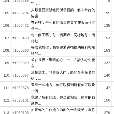
104.
#1080255
78
字，...
人類需要實踐他們所學習的一個非常好的
105.
#1080294
195
協議...
在這裡，牛和其他微量物質坐在表面可能
106.
#1080432
135
是一...
每一個工藝，每一個調查，同樣地每一個
107.
#1080438
153
行動...
每當我想你，我覺得通過拍攝的權利與螺
108.
#1080363
153
栓的...
並在世界上黑暗的心，一，在詩人心中發
109.
#1080029
237
言，...
這是湯米。他告訴人們，他的名字命名的
110.
#1080037
140
槍，...
還有一些地方，你可以得到所有你可以吃
111.
#1080378
147
一個...
我說了所有的謊，你全都相信，簡單的我
112.
#2820101
150
愛你...
如果你的工作跑在前面的一面鏡子，看你
113.
#1080103
279