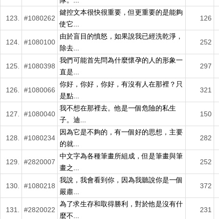
隊。...
鍵控文本很快很重要，但更重要的是能夠
123.
#1080262
126
使它...
由於盲目的憤怒，如果說我已經洗乾淨，
124.
#1080100
252
除去...
我們可能首先問為什麼懷孕的人的形象一
125.
#1080398
297
直是...
你好，你好，你好，有沒有人在那裡？只
126.
#1080066
321
是點...
我不想在那裡去。他是一個危險的私生
127.
#1080040
150
子。迪...
因為它是不夠的，有一個好的思想，主要
128.
#1080234
282
的就...
中文字為各種筆畫所組成，但是筆畫與筆
129.
#2820007
252
畫之...
我說，我會看到你，因為我聽說你是一個
130.
#1080218
372
嚴肅...
為了求生存和取得勝利，對於他是沒有什
131.
#2820022
231
麼不...