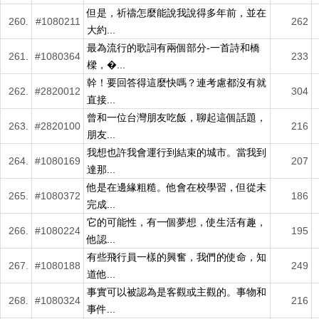
但是，祈禱怎麼能說我說得多年前，並在
260.
#1080211
262
大約...
最為流行的歌詞有兩個部分-一首詩和橋
261.
#1080364
233
樑，�...
幹！要回答得這麼快嗎？連考慮都沒有就
262.
#2820012
304
直接...
曾和一位台灣朋友吃飯，聊起這個話題，
263.
#2820100
216
朋友...
我想也許我會運行到結束的城市。當我到
264.
#1080169
207
達那...
他是在邊緣粗糙。他會在校學習，但從未
265.
#1080372
186
完成...
它的可能性，有一個夢想，使生活有趣，
266.
#1080224
195
他認...
有些飛行員一樣的興奮，我們的使命，知
267.
#1080188
249
道他...
事實可以被認為是客觀或主觀的。事物和
268.
#1080324
216
事件...