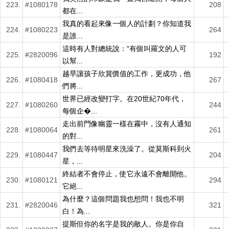
223.
#1080178
208
都在...
我真的看起來像一個人的計劃？你知道我
224.
#1080223
264
是誰...
這時有人對總統說：“有個叫羅文的人可
225.
#2820096
192
以幫...
越早讓孩子欣賞價值的工作，更成功，他
226.
#1080418
267
們將...
世界已經改變打字。在20世紀70年代，
227.
#1080260
244
每個企�...
走出前門像幽靈一樣在霧中，沒有人通知
228.
#1080064
261
的對...
我們去等待明星來洗澡了。從莫斯科到火
229.
#1080447
204
星，...
終結者不會停止，使它永遠不會離開他。
230.
#1080121
294
它絕...
為什麼？這個問題我也想問！我也不明
231.
#2820046
321
白！為...
提斯但你的名字是我的敵人。你是你自