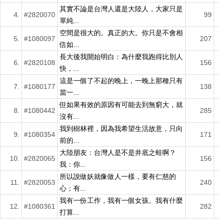
其實不論是台灣人還是大陸人，大家只是
4.
#2820070
99
單純...
空間是很大的。真正的大。你只是不會相
5.
#1080097
207
信如...
長大後我開始明白：為什麼我跑得比別人
6.
#2820108
156
快，...
這是一個了不起的晚上，一晚上那種只有
7.
#1080177
138
當一...
但如果有效的原因有可能去到無窮大，就
8.
#1080442
285
沒有...
我到樹林裡，因為我希望生活故意，只向
9.
#1080354
171
前的...
大陸朋友：台灣人是不是井底之蛙啊？
10.
#2820065
156
我：你...
所以說做妖就像做人一樣，要有仁慈的
11.
#2820053
240
心；有...
我有一份工作，我有一個女孩。我有什麼
12.
#1080361
282
打算...