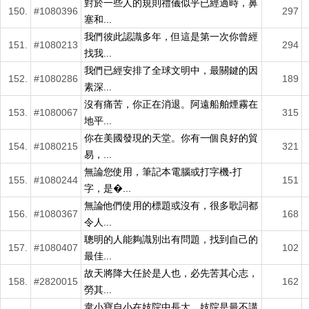
對於一些人的規則禮儀似乎已經過時，鼻
150.
#1080396
297
塞和...
我們彼此認識多年，但這是第一次你曾經
151.
#1080213
294
找我...
我們已經安排了全球文明中，最關鍵的因
152.
#1080286
189
素深...
沒有痛苦，你正在消退。阿遠船舶煙霧在
153.
#1080067
315
地平...
你在美國發現的天堂。你有一個良好的貿
154.
#1080215
321
易，...
無論您使用，筆記本電腦或打字機-打
155.
#1080244
151
字，是�...
無論他們使用的標題或沒有，很多歌詞都
156.
#1080367
168
令人...
聰明的人能夠識別出有問題，找到自己的
157.
#1080407
102
最佳...
故天將降大任於是人也，必先苦其心志，
158.
#2820015
162
勞其...
韋小寶自小在妓院中長大，妓院是最不講