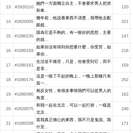
她們一方面獨立自主，不會要求男人把房
13.
#2820110
120
和車...
幾年前，他說看東西不清楚，我帶他去配
14.
#2820005
321
眼鏡...
因為它是不夠的，有一個好的思想，主要
15.
#1080235
147
的就...
如果你沒有得到你想要什麼，你受苦，如
16.
#1080159
216
果你...
生活並不痛苦，只是，你會受到它，而不
17.
#1080161
159
是享...
這是一個了不起的晚上，一晚上那種只有
18.
#1080176
252
當一...
相反女性，有很多事情我們可以從男人的
19.
#1080390
162
角度...
和我一起在北京，可以一起打拼，一樣是
20.
#2820075
240
北京...
當我真正擔心的東西，我不只是鬼混。我
21.
#1080208
171
什至...