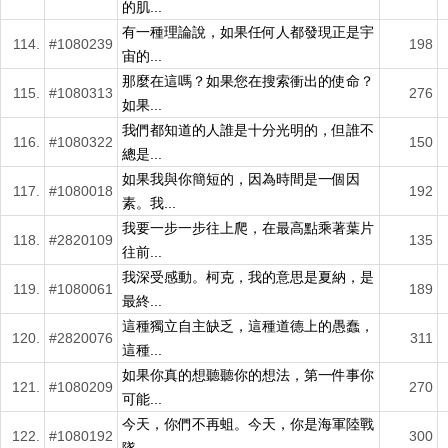
的肌...
有一種理論說，如果任何人都發現正是宇
114.
#1080239
198
宙的...
那麼在這嗎？如果您在搜索衝出的使命？
115.
#1080313
276
如果...
我們都知道的人誰是十分光明的，但誰不
116.
#1080322
150
總是...
如果我與你簡短的，因為時間是一個因
117.
#1080018
192
素。我...
我要一步一步往上爬，在最高點乘著葉片
118.
#2820109
135
往前...
我深受感動。柯克，我的意思是夏納，是
119.
#1080061
189
最終...
這種獨立自主缺乏，這種道德上的愚蠢，
120.
#2820076
311
這種...
如果你真的想聽聽你的想法，第一件事你
121.
#1080209
270
可能...
今天，你們不再蛆。今天，你是海軍陸戰
122.
#1080192
300