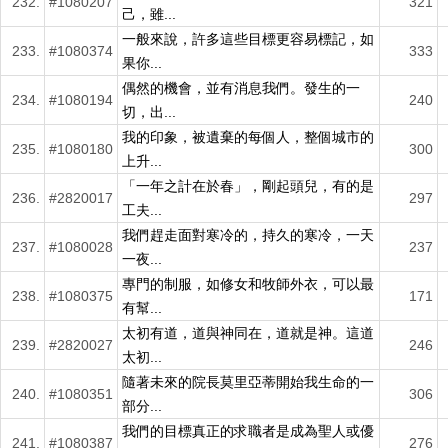
232.
#1080207
321
己，雖...
一般來說，許多這些目標更容易標記，如
233.
#1080374
333
果你...
偶然的機會，並有消息我們。發生的一
234.
#1080194
240
切，出...
我的印象，被遺棄的每個人，整個城市的
235.
#1080180
300
上升...
「一年之計在於春」，剛起頭兒，有的是
236.
#2820017
297
工夫...
我們趕走面對寒冷的，持久的寒冷，一天
237.
#1080028
237
一夜...
專門的制服，如修女和牧師外衣，可以最
238.
#1080375
171
有幫...
太初有道，道與神同在，道就是神。這道
239.
#2820027
246
太初...
隨著未來的院長莫里亞蒂開始我生命的一
240.
#1080351
306
部分...
我們的目標真正的求職者是成為聖人或優
241.
#1080387
276