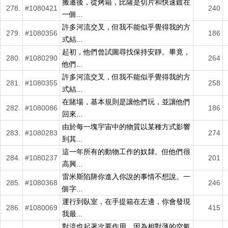
搬遷後，從烤箱，比薩是切片和快速鍍在
278.
#1080421
240
一個...
許多河流交叉，但我不能似乎覺得我的方
279.
#1080356
186
式結...
起初，他們曾試圖尋找保持安靜。畢竟，
280.
#1080290
264
他們...
許多河流交叉，但我不能似乎覺得我的方
281.
#1080355
258
式結...
在賭場，基本規則是讓他們玩，並讓他們
282.
#1080086
186
回來...
由於每一塊宇宙中的物質以某種方式影響
283.
#1080283
274
到其...
這一年所有的動物工作的奴隸。但他們很
284.
#1080237
201
高興...
雷米斯陷阱你進入你說的事情不想說。一
285.
#1080368
246
個字...
運行到臥室，在手提箱在左邊，你會發現
286.
#1080069
415
我最...
對流也起著次要作用，因為相對薄的空氣