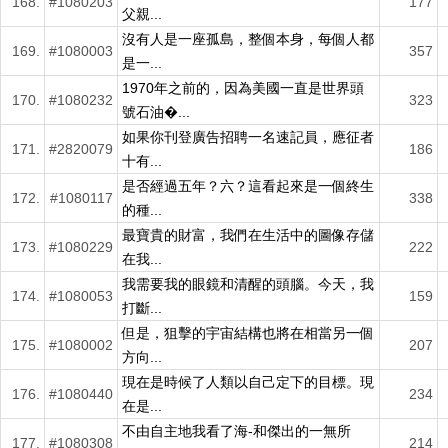
168.
#1080203
177
父親...
沒有人是一座孤島，整個本身，每個人都
169.
#1080003
357
是一...
1970年之前的，因為美國一直是世界頭
170.
#1080232
323
號石油�...
如果你刊登廣告招聘一名速記員，應征者
171.
#2820079
186
十有...
是否經過五年？六？這看起來是一個終生
172.
#1080117
338
的種...
最寶貴的財富，我們在生活中的圖像存儲
173.
#1080229
222
在我...
我需要我的眼鏡和清醒的頭腦。今天，我
174.
#1080053
159
打斷...
但是，狙擊的宇宙結構也將在相當另一個
175.
#1080002
207
方向...
現在是時候了人類以自己定下的目標。現
176.
#1080440
234
在是...
不由自主地我看了海-和傑出的一無所
177.
#1080308
214