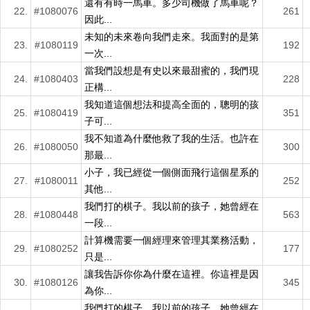
還有有時一馬車。多少司機做了馬車呢？
22.
#1080076
261
因此...
未知的未來卷向我們走來。我面對的是第
23.
#1080119
192
一次...
當我們設想是有史以來最甜蜜的，我們現
24.
#1080403
228
正構...
我知道這個想法和提高全面的，聰明的孩
25.
#1080419
351
子可...
我不知道為什麼他救了我的生活。也許在
26.
#1080050
300
那最...
小子，我已經從一個側面飛行這個星系的
27.
#1080011
252
其他...
我們打的棋子。我以前的孩子，她曾經在
28.
#1080448
563
一段...
計算機需要一個經理來管理其業務活動，
29.
#1080252
177
只是...
讓我告訴你你為什麼在這裡。你這裡是因
30.
#1080126
345
為你...
我們打的棋子。我以前的孩子，她曾經在