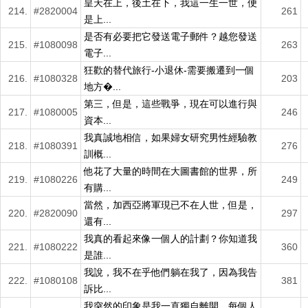
皇天在上，後土在下，我這一生一世，便
214.
#2820004
261
是上...
是否有必要把它發送電子郵件？越您發送
215.
#1080098
263
電子...
狂歡的替代旅行-小退休-需要搬遷到一個
216.
#1080328
203
地方�...
第三，但是，這些戰爭，現在可以進行與
217.
#1080005
246
資本...
我真誠地相信，如果婦女研究男性經驗教
218.
#1080391
276
訓概...
他花了大量的時間在大圖書館的世界，所
219.
#1080226
249
有購...
當然，加西亞將軍現已不在人世，但是，
220.
#2820090
297
還有...
我真的看起來像一個人的計劃？你知道我
221.
#1080222
360
是誰...
我說，我不在乎他們躺在我了，因為我告
222.
#1080108
381
訴比...
我突然的印象是我一直獨自離開，每個人