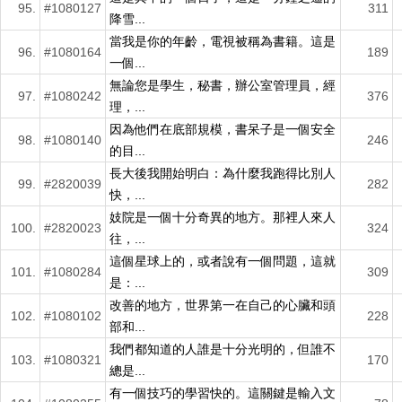
95.
#1080127
311
降雪...
當我是你的年齡，電視被稱為書籍。這是
96.
#1080164
189
一個...
無論您是學生，秘書，辦公室管理員，經
97.
#1080242
376
理，...
因為他們在底部規模，書呆子是一個安全
98.
#1080140
246
的目...
長大後我開始明白：為什麼我跑得比別人
99.
#2820039
282
快，...
妓院是一個十分奇異的地方。那裡人來人
100.
#2820023
324
往，...
這個星球上的，或者說有一個問題，這就
101.
#1080284
309
是：...
改善的地方，世界第一在自己的心臟和頭
102.
#1080102
228
部和...
我們都知道的人誰是十分光明的，但誰不
103.
#1080321
170
總是...
有一個技巧的學習快的。這關鍵是輸入文