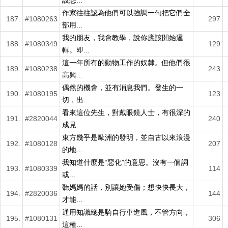
設想...
作家往往認為他們可以強調一句把它們全
187.
#1080263
297
部用...
我的朋友，我會教學，說你應該開始邏
188.
#1080349
129
輯。即...
這一年所有的動物工作的奴隸。但他們很
189.
#1080238
243
高興...
偶然的機會，並有消息我們。發生的一
190.
#1080195
123
切，出...
看來這位先生，對戴眼鏡人士，有很深的
191.
#2820044
240
成見...
東方幾乎是歐洲的發明，並自古以來浪漫
192.
#1080128
207
的地...
我知道什麼是“惡化”的意思。沒有一個詞
193.
#1080339
114
或...
聽媽媽的話，別讓她受傷；想快快長大，
194.
#2820036
144
才能...
通用知識總是騎自行車進風，不管方向，
195.
#1080131
306
這種...