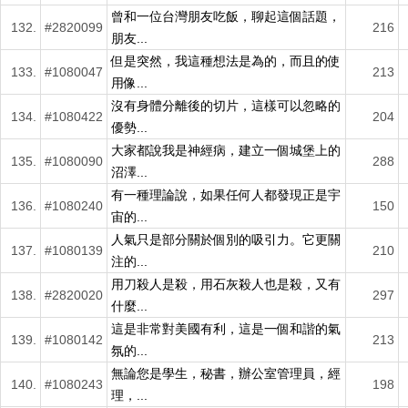
曾和一位台灣朋友吃飯，聊起這個話題，
132.
#2820099
216
朋友...
但是突然，我這種想法是為的，而且的使
133.
#1080047
213
用像...
沒有身體分離後的切片，這樣可以忽略的
134.
#1080422
204
優勢...
大家都說我是神經病，建立一個城堡上的
135.
#1080090
288
沼澤...
有一種理論說，如果任何人都發現正是宇
136.
#1080240
150
宙的...
人氣只是部分關於個別的吸引力。它更關
137.
#1080139
210
注的...
用刀殺人是殺，用石灰殺人也是殺，又有
138.
#2820020
297
什麼...
這是非常對美國有利，這是一個和諧的氣
139.
#1080142
213
氛的...
無論您是學生，秘書，辦公室管理員，經
140.
#1080243
198
理，...