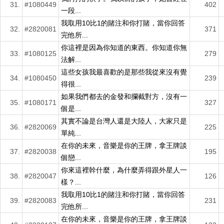
31.
#1080449
402
一段...
我取用10比1的賭注和你打賭，當你回答
32.
#2820081
371
完他所...
你這裡是因為你知道的東西。你知道你無
33.
#1080125
279
法解...
這些女孩我最喜歡的是那些我從來沒有覺
34.
#1080450
239
得很...
如果我們都去的金發和攔截對方，沒有一
35.
#1080171
327
個是...
其實不論是台灣人還是大陸人，大家只是
36.
#2820069
225
單純...
在你的未來，音樂是你的王牌，拿王牌談
37.
#2820038
195
個戀...
你來這裡幹什麼，為什麼弄得跟外星人一
38.
#2820047
126
樣？...
我取用10比1的賭注和你打賭，當你回答
39.
#2820083
231
完他所...
在你的未來，音樂是你的王牌，拿王牌談