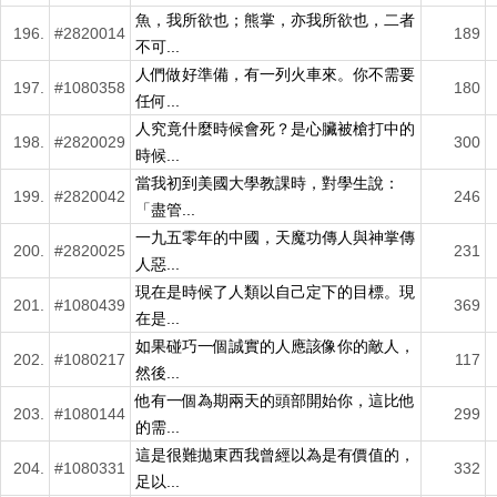
魚，我所欲也；熊掌，亦我所欲也，二者
196.
#2820014
189
不可...
人們做好準備，有一列火車來。你不需要
197.
#1080358
180
任何...
人究竟什麼時候會死？是心臟被槍打中的
198.
#2820029
300
時候...
當我初到美國大學教課時，對學生說：
199.
#2820042
246
「盡管...
一九五零年的中國，天魔功傳人與神掌傳
200.
#2820025
231
人惡...
現在是時候了人類以自己定下的目標。現
201.
#1080439
369
在是...
如果碰巧一個誠實的人應該像你的敵人，
202.
#1080217
117
然後...
他有一個為期兩天的頭部開始你，這比他
203.
#1080144
299
的需...
這是很難拋東西我曾經以為是有價值的，
204.
#1080331
332
足以...