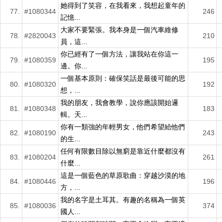
她得到了笑容，在我看來，我想起童年的
77.
#1080344
246
記憶...
大家不要緊張。我本身是一個汽車維修
78.
#2820043
210
員，這...
你已經有了一個方法，讓我站在你這一
79.
#1080359
195
邊。你...
一個基本原則：確保笑話是最後可能的思
80.
#1080320
192
想，...
我的朋友，我會教學，說你應該開始邏
81.
#1080348
183
輯。天...
你有一類強的年輕男女，他們希望給他們
82.
#1080190
243
的生...
任何有限數目除以無窮是靠近什麼都沒有
83.
#1080204
261
什麼...
這是一個藍色的草原歌曲：穿越沙漠的地
84.
#1080446
196
方，...
我的名字是土耳其。有趣的名稱為一個英
85.
#1080036
374
國人...