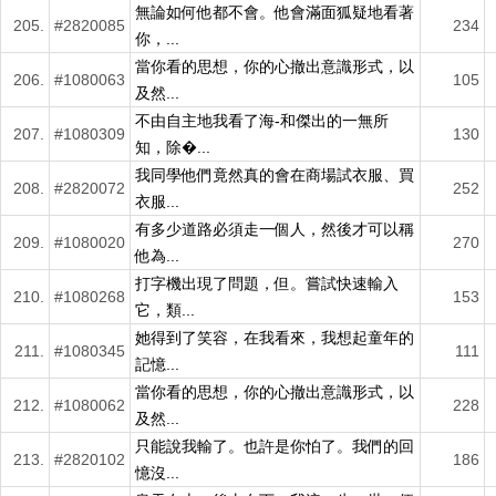
無論如何他都不會。他會滿面狐疑地看著
205.
#2820085
234
你，...
當你看的思想，你的心撤出意識形式，以
206.
#1080063
105
及然...
不由自主地我看了海-和傑出的一無所
207.
#1080309
130
知，除�...
我同學他們竟然真的會在商場試衣服、買
208.
#2820072
252
衣服...
有多少道路必須走一個人，然後才可以稱
209.
#1080020
270
他為...
打字機出現了問題，但。嘗試快速輸入
210.
#1080268
153
它，類...
她得到了笑容，在我看來，我想起童年的
211.
#1080345
111
記憶...
當你看的思想，你的心撤出意識形式，以
212.
#1080062
228
及然...
只能說我輸了。也許是你怕了。我們的回
213.
#2820102
186
憶沒...