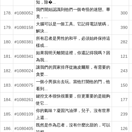
知，除�...
我們開始認識到他們一個奇怪的迷戀。畢
178.
#1080052
300
竟，...
大腦可以是一個工具。它記得電話號碼，
179.
#1080158
390
解決...
所有忍者是男性的和平，必須始終保持這
180.
#1080381
282
樣或...
如果我明天離開這裡，你還記得我嗎？因
181.
#1080341
121
為我...
讓我們的買家排序從施皮爾斯，有需要的
182.
#1080024
243
貪婪...
一個小男孩出去玩。當他打開他的門，他
183.
#1080075
150
看到...
鍵控文本很快很重要，但更重要的是能夠
184.
#1080261
177
使它...
你的氣味？凝固汽油彈，兒子。沒有世界
185.
#1080109
239
上還...
既然是作為忍者，沒有什麼比甜的，可以
186.
#1080405
126