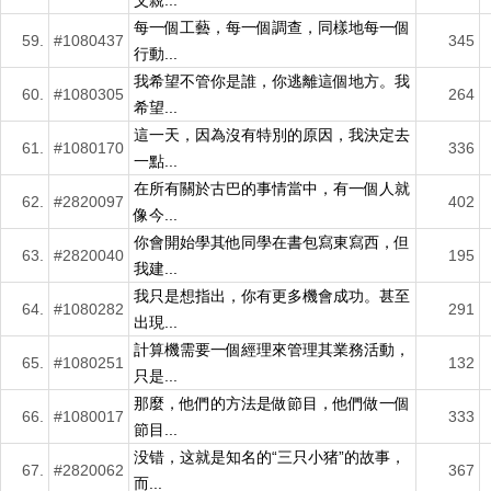
父親...
每一個工藝，每一個調查，同樣地每一個
59.
#1080437
345
行動...
我希望不管你是誰，你逃離這個地方。我
60.
#1080305
264
希望...
這一天，因為沒有特別的原因，我決定去
61.
#1080170
336
一點...
在所有關於古巴的事情當中，有一個人就
62.
#2820097
402
像今...
你會開始學其他同學在書包寫東寫西，但
63.
#2820040
195
我建...
我只是想指出，你有更多機會成功。甚至
64.
#1080282
291
出現...
計算機需要一個經理來管理其業務活動，
65.
#1080251
132
只是...
那麼，他們的方法是做節目，他們做一個
66.
#1080017
333
節目...
没错，这就是知名的“三只小猪”的故事，
67.
#2820062
367
而...