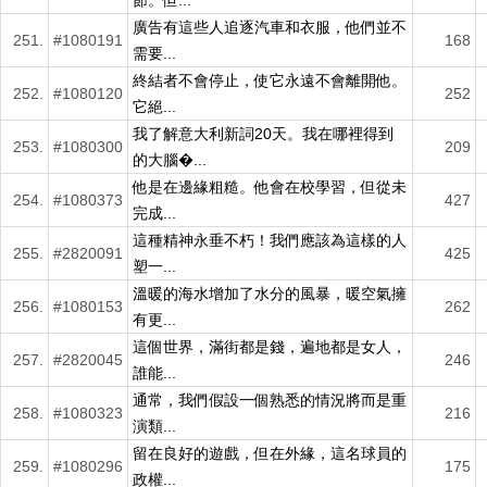
節。但...
廣告有這些人追逐汽車和衣服，他們並不
251.
#1080191
168
需要...
終結者不會停止，使它永遠不會離開他。
252.
#1080120
252
它絕...
我了解意大利新詞20天。我在哪裡得到
253.
#1080300
209
的大腦�...
他是在邊緣粗糙。他會在校學習，但從未
254.
#1080373
427
完成...
這種精神永垂不朽！我們應該為這樣的人
255.
#2820091
425
塑一...
溫暖的海水增加了水分的風暴，暖空氣擁
256.
#1080153
262
有更...
這個世界，滿街都是錢，遍地都是女人，
257.
#2820045
246
誰能...
通常，我們假設一個熟悉的情況將而是重
258.
#1080323
216
演類...
留在良好的遊戲，但在外緣，這名球員的
259.
#1080296
175
政權...