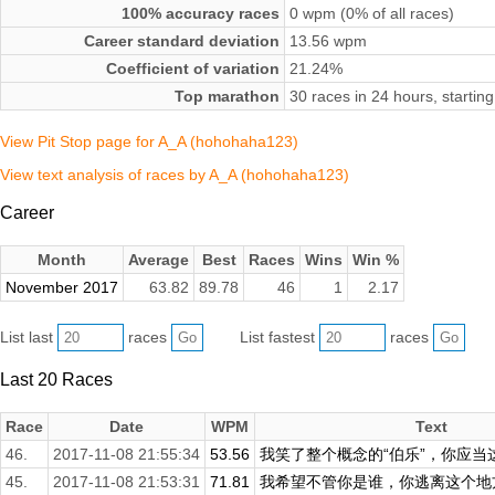
100% accuracy races
0 wpm (0% of all races)
Career standard deviation
13.56 wpm
Coefficient of variation
21.24%
Top marathon
30 races in 24 hours, start
View Pit Stop page for A_A (hohohaha123)
View text analysis of races by A_A (hohohaha123)
Career
Month
Average
Best
Races
Wins
Win %
November 2017
63.82
89.78
46
1
2.17
List last
races
List fastest
races
Last 20 Races
Race
Date
WPM
Text
46.
2017-11-08 21:55:34
53.56
我笑了整个概念的“伯乐”，你应当这
45.
2017-11-08 21:53:31
71.81
我希望不管你是谁，你逃离这个地方