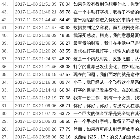
44.
2017-11-08 21:51:39
76.04
如果你没有得到你想要什么，你受苦
43.
2017-11-08 21:46:21
89.78
在一个手动打字机，取得了不错的尖
42.
2017-11-08 21:44:40
54.49
雷米斯陷阱你进入你说的事情不想说。
41.
2017-11-08 21:41:47
60.62
数据复制定义容易。而互联网使容易
40.
2017-11-08 21:39:09
48.85
我深受感动。柯克，我的意思是夏纳
39.
2017-11-08 21:36:50
56.27
最宝贵的财富，我们在生活中已是我
38.
2017-11-08 21:26:26
83.55
当您在打字机打字，您输入的出现，
37.
2017-11-08 21:24:52
48.20
这是一个内战时期。反叛飞船，从一
36.
2017-11-08 21:21:46
88.08
打字的世界已发生变化。在20世纪7
35.
2017-11-08 21:19:15
67.57
现在的问题，我们面对的就是这种气
34.
2017-11-08 21:16:38
89.74
小子，我已经从一个飞行这个星系的
33.
2017-11-08 21:14:41
66.84
打字的世界已发生变化。在20世纪7
32.
2017-11-08 21:12:19
70.68
我有一份工作，我有一个女孩。我有
31.
2017-11-08 21:09:06
86.71
你好，你好，你好，有没有人在那里
30.
2017-11-08 21:07:23
63.72
一个巨大的倒金字塔是完全钢在其平
29.
2017-11-08 21:05:01
58.55
在一个手动打字机，取得了不错的尖
28.
2017-11-08 21:00:20
77.79
然而，如果有可能去到无穷效率的原
27.
2017-11-08 20:58:06
52.16
以西结书25，17：的义人的道路是