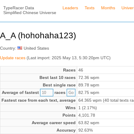
TypeRacer Data
Leaders
Texts
Months
Unive
Simplified Chinese Universe
A_A (hohohaha123)
Country:
United States
Update races
(Last import: 2025 May 13, 5:30:20pm UTC)
Races
46
Best last 10 races
72.36 wpm
Best single race
89.78 wpm
Average of fastest
races
82.75 wpm
Fastest race from each text, average
64.365 wpm (40 total texts r
Wins
1 (2.17%)
Points
4,101.78
Average career speed
63.82 wpm
Accuracy
92.63%