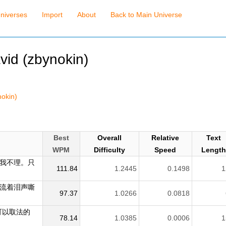
niverses
Import
About
Back to Main Universe
avid (zbynokin)
nokin)
Best
Overall
Relative
Text
WPM
Difficulty
Speed
Lengt
我不理。只
111.84
1.2445
0.1498
1
流着泪声嘶
97.37
1.0266
0.0818
可以取法的
78.14
1.0385
0.0006
1