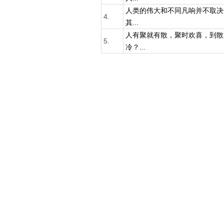
人类的伟大和不同凡响并不取决
4.
其...
人有聚就有散，聚时欢喜，到散
5.
冷？...