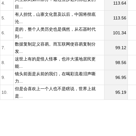
4.
113.64
目...
有人担忧，山寨文化普及以后，中国将彻底
5.
113.56
沦...
是的，整个人类历史也是偶然，从石器时代
6.
101.34
到...
数据复制定义容易。而互联网使容易复制分
7.
99.12
发...
这世上有的是怪人怪事，也许大溪地居民更
8.
98.56
能...
镜头前面是从前的我们，在喝彩流着泪声嘶
9.
96.95
力...
但是会喜欢上一个人也不是瞎说，世界上就
10.
95.19
是...