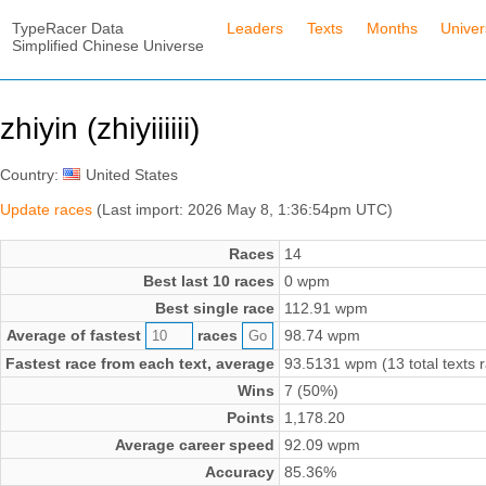
TypeRacer Data
Leaders
Texts
Months
Unive
Simplified Chinese Universe
zhiyin (zhiyiiiiii)
Country:
United States
Update races
(Last import: 2026 May 8, 1:36:54pm UTC)
Races
14
Best last 10 races
0 wpm
Best single race
112.91 wpm
Average of fastest
races
98.74 wpm
Fastest race from each text, average
93.5131 wpm (13 total texts 
Wins
7 (50%)
Points
1,178.20
Average career speed
92.09 wpm
Accuracy
85.36%