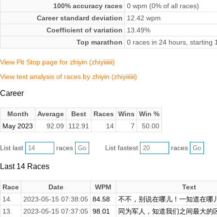
100% accuracy races
0 wpm (0% of all races)
Career standard deviation
12.42 wpm
Coefficient of variation
13.49%
Top marathon
0 races in 24 hours, startin
View Pit Stop page for zhiyin (zhiyiiiiii)
View text analysis of races by zhiyin (zhiyiiiiii)
Career
Month
Average
Best
Races
Wins
Win %
May 2023
92.09
112.91
14
7
50.00
List last
races
List fastest
races
Last 14 Races
Race
Date
WPM
Text
14.
2023-05-15 07:38:05
84.58
不不，别说在哪儿！一知道在哪儿，
13.
2023-05-15 07:37:05
98.01
同为军人，知道我们之间最大的区别