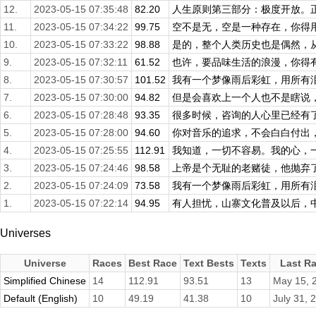
12.
2023-05-15 07:35:48
82.20
人生原则第三部分：极度开放。正是
11.
2023-05-15 07:34:22
99.75
空不是无，空是一种存在，你得用空
10.
2023-05-15 07:33:22
98.88
是的，整个人类历史也是偶然，从石
9.
2023-05-15 07:32:11
61.52
也许，要品味生活的浪漫，你得有点
8.
2023-05-15 07:30:57
101.52
我有一个梦像雨后彩虹，用所有泪水
7.
2023-05-15 07:30:00
94.82
但是会喜欢上一个人也不是瞎说，世
6.
2023-05-15 07:28:48
93.35
很多时候，咨询的人心里已经有了答
5.
2023-05-15 07:28:00
94.60
你对音乐的追求，不会白白付出，此
4.
2023-05-15 07:25:55
112.91
我知道，一切不容易。我的心，一直
3.
2023-05-15 07:24:46
98.58
上帝是个无耻的老赌徒，他抛弃
2.
2023-05-15 07:24:09
73.58
我有一个梦像雨后彩虹，用所有泪水
1.
2023-05-15 07:22:14
94.95
有人担忧，山寨文化普及以后，中国
Universes
Universe
Races
Best Race
Text Bests
Texts
Last R
Simplified Chinese
14
112.91
93.51
13
May 15, 
Default (English)
10
49.19
41.38
10
July 31, 