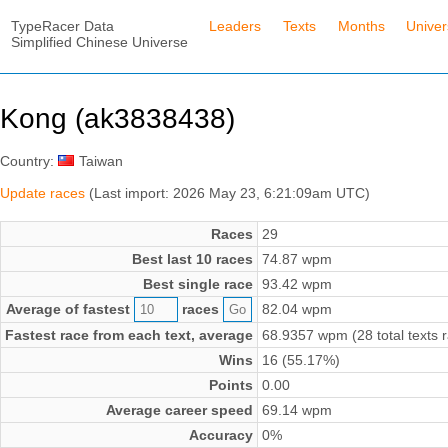
TypeRacer Data
Leaders
Texts
Months
Unive
Simplified Chinese Universe
Kong (ak3838438)
Country:
Taiwan
Update races
(Last import: 2026 May 23, 6:21:09am UTC)
Races
29
Best last 10 races
74.87 wpm
Best single race
93.42 wpm
Average of fastest
races
82.04 wpm
Fastest race from each text, average
68.9357 wpm (28 total texts 
Wins
16 (55.17%)
Points
0.00
Average career speed
69.14 wpm
Accuracy
0%