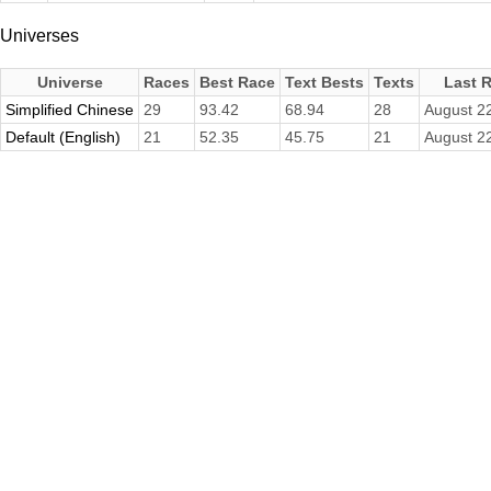
Universes
Universe
Races
Best Race
Text Bests
Texts
Last 
Simplified Chinese
29
93.42
68.94
28
August 2
Default (English)
21
52.35
45.75
21
August 2