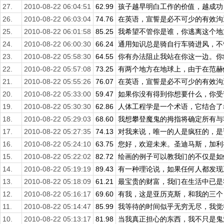
27.
2010-08-22 06:04:51
62.99
孩子越早明白工作的价值，越成功，
26.
2010-08-22 06:03:04
74.76
在英语，宣誓是必不可少的有效沟通
25.
2010-08-22 06:01:58
85.25
我希望不管你是谁，你逃离这个地方
24.
2010-08-22 06:00:30
66.24
通用知识总是骑自行车骑进风，不管
23.
2010-08-22 05:58:30
64.55
你有办法阻止我站在你这一边。你给
22.
2010-08-22 05:57:08
73.25
有两个地方在地球上，由于在范赫伦服
21.
2010-08-22 05:55:26
76.07
在英语，宣誓是必不可少的有效沟通
20.
2010-08-22 05:33:00
59.47
如果你没有得到你想要什么，你受苦
19.
2010-08-22 05:30:30
62.86
人体工程学是一个术语，它结合了希
18.
2010-08-22 05:29:03
68.60
我想攀登魔鬼的拇指将确定所有与我
17.
2010-08-22 05:27:35
74.13
对我来说，唯一的人是疯狂的，是谁
16.
2010-08-22 05:24:10
63.75
您好，欢迎未来。圣迪马斯，加利福
15.
2010-08-22 05:22:02
82.72
绘画的例子可以教我们的不仅是如何
14.
2010-08-22 05:19:19
89.43
有一种理论说，如果任何人都发现正
13.
2010-08-22 05:18:09
61.21
最宝贵的财富，我们在生活中已是我
12.
2010-08-22 05:16:17
69.60
有我，这是亚历克斯，和我的三个，
11.
2010-08-22 05:14:47
85.99
我等待的时间似乎无穷无尽，我觉得
10.
2010-08-22 05:13:17
81.98
当我真正担心的东西，我不只是鬼混