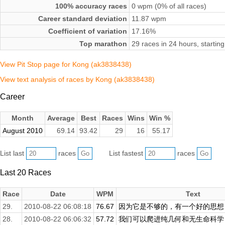
100% accuracy races
0 wpm (0% of all races)
Career standard deviation
11.87 wpm
Coefficient of variation
17.16%
Top marathon
29 races in 24 hours, starti
View Pit Stop page for Kong (ak3838438)
View text analysis of races by Kong (ak3838438)
Career
Month
Average
Best
Races
Wins
Win %
August 2010
69.14
93.42
29
16
55.17
List last
races
List fastest
races
Last 20 Races
Race
Date
WPM
Text
29.
2010-08-22 06:08:18
76.67
因为它是不够的，有一个好的思想，
28.
2010-08-22 06:06:32
57.72
我们可以爬进纯几何和无生命科学，